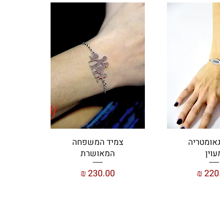
גאומטריה
צמיד המשפחה
עוין
המאושרת
ר
מחיר