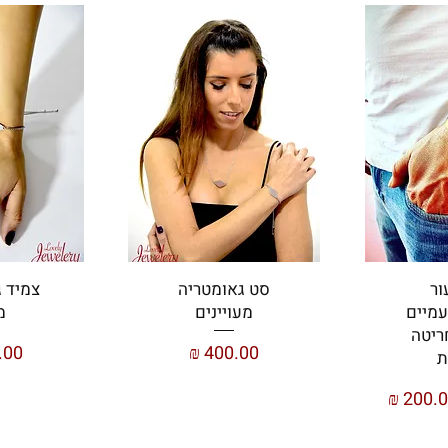
ור
סט גאומטריה
צמיד 
מיים
מעויינים
מ
ריטה
מחיר
מחי
ת
יר מבצע