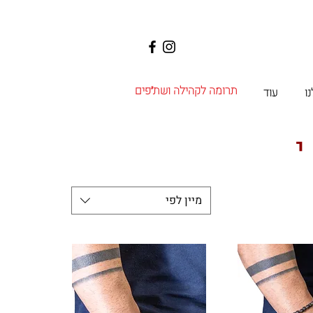
תרומה לקהילה ושת״פים
ו
עוד
מיין לפי