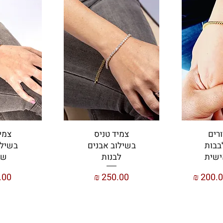
רים
צמיד טניס
צמי
בבות
בשילוב אבנים
בשילו
ישית
לבנות
שח
יר מבצע
מחיר
מחי