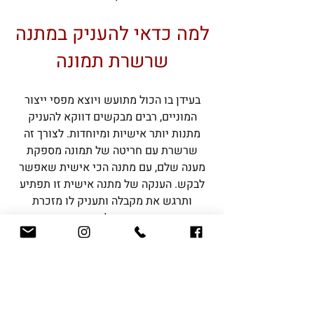
למה כדאי להעניק במתנה
שרשרת תמונה
בעידן בו הכול מתועש ויוצא מפסי ייצור
המוניים, רבים מבקשים דווקא להעניק
מתנות יותר אישיות ומיוחדות. לצורך זה
שרשרת עם חריטה של תמונה מספקת
מענה שלם, עם מתנה הכי אישית שאפשר
לבקש. הענקה של מתנה אישית זו תפתיע
ותרגש את מקבלה ותעניק לו מזכרת
מעוצבת וחזותית של אנשים או רגעים
חשובים קרובים לליבו, שילוו אותו לכל
מקום ובכל שעה, ויזכירו לו שהוא מוקף
באהבה.
למי מתאימה שרשרת זהב