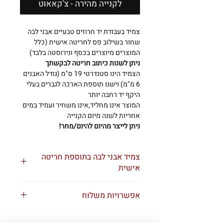
לקנייה מהירה - צ'קאאוט
צמיד בעבודת יד חרוזים טבעיים אבני לבה
שחור בשילוב פס לחריטה אישית (כלל
המוצרים מיוצרים בכסף ונירוסטה בלבד)
ניתן לשנות כיתוב חריטה לבקשתך
הצמיד הינו סטנדרטי 19 ס"מ (גודל האבנים
6 מ"מ) וישנו תוספת הארכה לגברים בעלי
היקף יד רחבה יותר
המוצר אינו מחליד,אינו משחיר ועמיד במים
אחריות לשנה מיום הקנייה
ניתן לייצר מהיום להיום/מחר!
צמיד אבני לבה בתוספת חריטה
אישית
אצלנו הכל אישי!
אפשרויות משלוח
בואו נעצב לכם תכשיט לבקשתם
שליח אקספרס 1-3 ימי עסקים